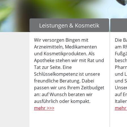
Leistungen & Kosmetik
Wir versorgen Bingen mit
Die B
Arzneimitteln, Medikamenten
am Rh
und Kosmetikprodukten. Als
Fußgä
Apotheke stehen wir mit Rat und
besch
Tat zur Seite. Eine
Pharm
Schlüsselkompetenz ist unsere
und L
freundliche Beratung. Dabei
und S
passen wir uns Ihrem Zeitbudget
Unser
an: auf Wunsch beraten wir
auf E
ausführlich oder kompakt.
Itali
mehr >>>
mehr