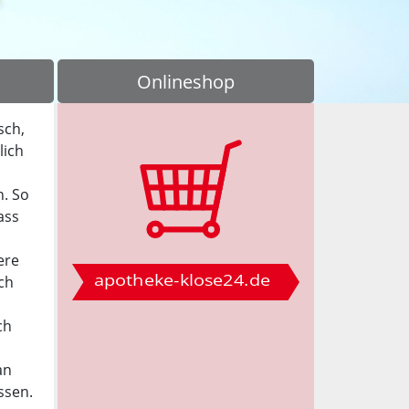
Onlineshop
sch,
lich
. So
ass
ere
apotheke-‌klose24.de
ch
ch
an
ssen.