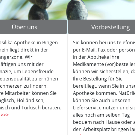
Über uns
Vorbestellung
asilika Apotheke in Bingen
Sie können bei uns telefoni
ein liegt direkt in der
per E-Mail, Fax oder persön
ngerzone. Wir
in der Apotheke Ihre
äftigen uns mit der
Medikamente (vor)bestellen
azie, um Lebensfreude
können wir sicherstellen, d
ebensqualität zu erhöhen
Ihre Bestellung für Sie
chmerzen zu lindern.
bereitliegt, wenn Sie in uns
e Mitarbeiter können Sie
Apotheke kommen. Natürli
nglisch, Holländisch,
können Sie auch unseren
enisch und Türkisch beraten.
Lieferservice nutzen und si
 >>>
alles noch am selben Tag
bequem nach Hause oder 
den Arbeitsplatz bringen la